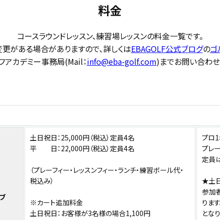
料金
コースラウンドレッスン、練習場レッスンの料金一覧です。
変更がある場合がありますので、詳しくは
EBAGOLF公式ブログ
の
ゴ
アカデミー事務局(Mail：
info@eba-golf.com
)までお問い合わせ
土日祝日：25,000円（税込）定員4名
プロ1
平 日：22,000円（税込）定員4名
プレー
定員は
（プレーフィー・レッスンフィー・ランチ・練習ボール代・
税込み）
★土
参加
ブ
※カート追加料金
りま
土日祝日：お客様が3名様の場合1,100円
となり