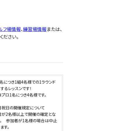
ルフ場情報
、
練習場情報
または、
ください。
名につき1組4名様での1ラウンド
するレッスンです！
プロ1名につき4名様です。
日祝日の開催規定について
者が2名様以上で開催の確定とな
す。 参加者が1名様の場合は中止
ます。